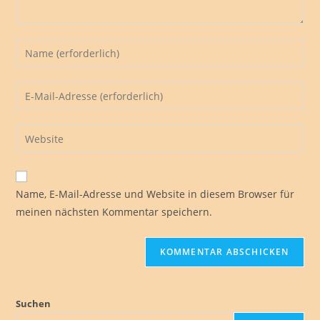
Gib
deinen
Namen
Gib
oder
deine
Benutzernamen
E-
Gib
zum
Mail-
deine
Kommentieren
Adresse
Website-
ein
zum
URL
Name, E-Mail-Adresse und Website in diesem Browser für
Kommentieren
ein
meinen nächsten Kommentar speichern.
ein
(optional)
Suchen