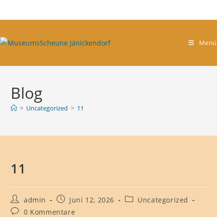
Zum
Inhalt
springen
Menü
Blog
>
Uncategorized
>
11
11
Beitrags-
Beitrag
Beitrags-
admin
Juni 12, 2026
Uncategorized
Autor:
veröffentlicht:
Kategorie:
Beitrags-
0 Kommentare